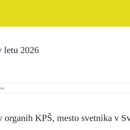
 letu 2026
za
eni
Sklic
1.
občnega
zbora
v organih KPŠ, mesto svetnika v S
KPŠ
v