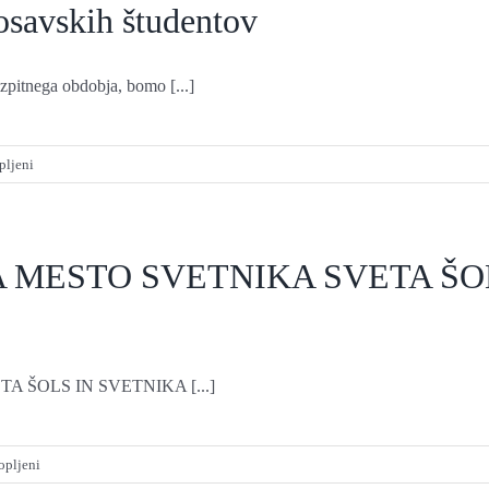
mesto
posavskih
osavskih študentov
svetnika
študentov
v
in
Svetu
sklic
zpitnega obdobja, bomo [...]
Zveze
rednega
ŠKIS
občnega
zbora
za
pljeni
Sklic
občnega
zbora
Kluba
 MESTO SVETNIKA SVETA ŠO
posavskih
študentov
 ŠOLS IN SVETNIKA [...]
za
opljeni
OBJAVA