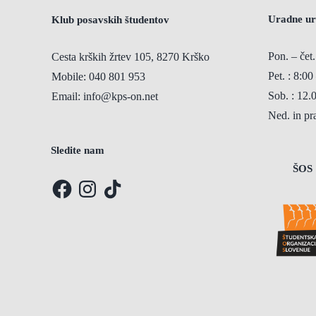
Uradne ur
Klub posavskih študentov
Pon. – čet.
Cesta krških žrtev 105, 8270 Krško
Pet. : 8:00
Mobile:
040 801 953
Sob. : 12.
Email:
info@kps-on.net
Ned. in p
Sledite nam
ŠOS
Facebook
Instagram
TikTok