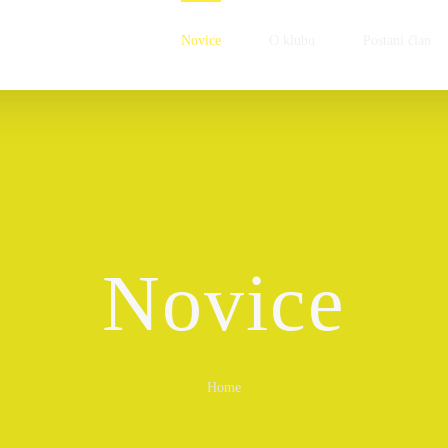
Novice
O klubu
Postani član
Novice
Home