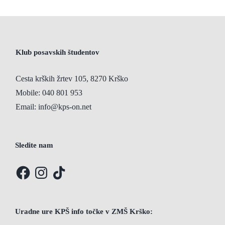
Klub posavskih študentov
Cesta krških žrtev 105, 8270 Krško
Mobile:
040 801 953
Email:
info@kps-on.net
Sledite nam
Facebook
Instagram
TikTok
Uradne ure KPŠ info točke v ZMŠ Krško: