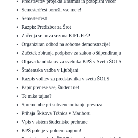
Predstavitev projekta Erasmus in potopisni večer
SemesterFest porušil vse meje!
Semesterfest!
Razpis: Predizbor za Šrot
Začenja se nova sezona KIFL Fešt!
Organiziran odhod na sobotne demonstracije!
Začetek zbiranja podpisov za zakon o štipendiranju
Objava kandidatov za svetnika KPŠ v Svetu ŠOLS
Študentska vadba v Ljubljani
Razpis volitev za predstavnika v svetu ŠOLS
Papir prenese vse, študent ne!
Te mika tujina?
Spremembe pri subvencioniranju prevoza
Prihaja Škisova Tržnica v Mariboru
Vpis v sistem študentske prehrane
KPŠ poletje v polnem zagonu!