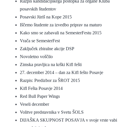
Razpis kandidacijskega postopka za organe Kluba
posavskih študentov
Posavski Jüriš na Kope 2015
Iščemo študente za izvedbo priprav na maturo
Kako smo se zabavali na SemesterFestu 2015
Vrača se SemesterFest
Zaključek zbiralne akcije DSP
Novoletno voščilo
Zimska pravljica na krški Kifl fešti
27. december 2014 – dan za Kifl fešto Posavje
Razpis: Predizbor za ŠROT 2015
Kifl Fešta Posavje 2014
Red Bull Paper Wings
Veseli december
Volitve predstavnika v Svetu ŠOLS
DIJAŠKA SKUPNOST POSAVJA v svoje vrste vabi