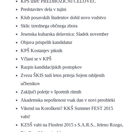
KPŠ izlet: PREDBOŽIČNI CELOVEC
Predstavitev dela v tujini
Klub posavskih študentov dobil novo vodstvo
Sklic izrednega občnega zbora
Jesenska kuharska delavnica: Sladek november
Objava prispelih kandidatur
KPŠ Kostanjev piknik
Včlani se v KPŠ
Razpis kandidacijskih postopkov
Zveza ŠKIS tudi letos prireja Sejem rabljenih
učbenikov
Zaključi poletje v športnih ritmih
Akademska nepoštenost vsak dan v novi preobleki
Vikend na Koroškem? KKŠ Summer FEST 2015
vabi!
KZSŠ vabi na Flosfest 2015 s S.A.R.S., Jeleno Rozgo,