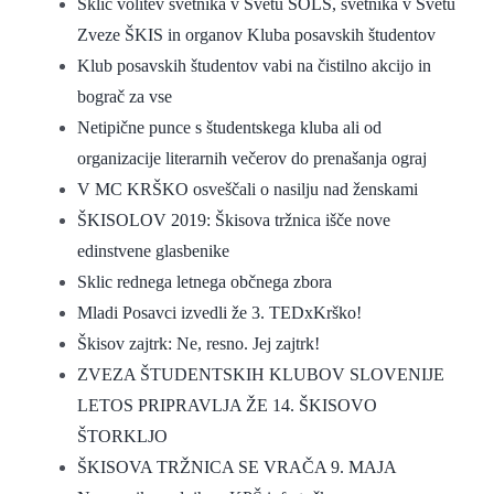
Sklic volitev svetnika v Svetu ŠOLS, svetnika v Svetu
Zveze ŠKIS in organov Kluba posavskih študentov
Klub posavskih študentov vabi na čistilno akcijo in
bograč za vse
Netipične punce s študentskega kluba ali od
organizacije literarnih večerov do prenašanja ograj
V MC KRŠKO osveščali o nasilju nad ženskami
ŠKISOLOV 2019: Škisova tržnica išče nove
edinstvene glasbenike
Sklic rednega letnega občnega zbora
Mladi Posavci izvedli že 3. TEDxKrško!
Škisov zajtrk: Ne, resno. Jej zajtrk!
ZVEZA ŠTUDENTSKIH KLUBOV SLOVENIJE
LETOS PRIPRAVLJA ŽE 14. ŠKISOVO
ŠTORKLJO
ŠKISOVA TRŽNICA SE VRAČA 9. MAJA