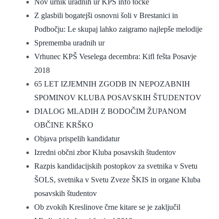
Nov urnik uradnih ur KPŠ info točke
Z glasbili bogatejši osnovni šoli v Brestanici in
Podbočju: Le skupaj lahko zaigramo najlepše melodije
Sprememba uradnih ur
Vrhunec KPŠ Veselega decembra: Kifl fešta Posavje
2018
65 LET IZJEMNIH ZGODB IN NEPOZABNIH
SPOMINOV KLUBA POSAVSKIH ŠTUDENTOV
DIALOG MLADIH Z BODOČIM ŽUPANOM
OBČINE KRŠKO
Objava prispelih kandidatur
Izredni občni zbor Kluba posavskih študentov
Razpis kandidacijskih postopkov za svetnika v Svetu
ŠOLS, svetnika v Svetu Zveze ŠKIS in organe Kluba
posavskih študentov
Ob zvokih Kreslinove črne kitare se je zaključil