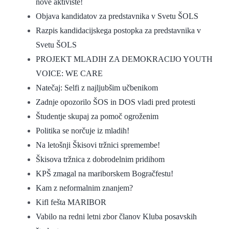
nove aktiviste!
Objava kandidatov za predstavnika v Svetu ŠOLS
Razpis kandidacijskega postopka za predstavnika v
Svetu ŠOLS
PROJEKT MLADIH ZA DEMOKRACIJO YOUTH
VOICE: WE CARE
Natečaj: Selfi z najljubšim učbenikom
Zadnje opozorilo ŠOS in DOS vladi pred protesti
Študentje skupaj za pomoč ogroženim
Politika se norčuje iz mladih!
Na letošnji Škisovi tržnici spremembe!
Škisova tržnica z dobrodelnim pridihom
KPŠ zmagal na mariborskem Bogračfestu!
Kam z neformalnim znanjem?
Kifl fešta MARIBOR
Vabilo na redni letni zbor članov Kluba posavskih