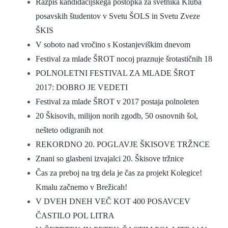
Razpis kandidacijskega postopka za svetnika Kluba
posavskih študentov v Svetu ŠOLS in Svetu Zveze
ŠKIS
V soboto nad vročino s Kostanjeviškim dnevom
Festival za mlade ŠROT nocoj praznuje šrotastičnih 18
POLNOLETNI FESTIVAL ZA MLADE ŠROT
2017: DOBRO JE VEDETI
Festival za mlade ŠROT v 2017 postaja polnoleten
20 Škisovih, milijon norih zgodb, 50 osnovnih šol,
nešteto odigranih not
REKORDNO 20. POGLAVJE ŠKISOVE TRŽNCE
Znani so glasbeni izvajalci 20. Škisove tržnice
Čas za preboj na trg dela je čas za projekt Kolegice!
Kmalu začnemo v Brežicah!
V DVEH DNEH VEČ KOT 400 POSAVCEV
ČASTILO POL LITRA