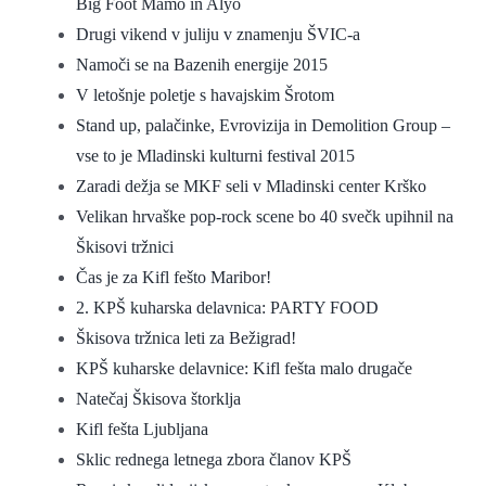
Big Foot Mamo in Alyo
Drugi vikend v juliju v znamenju ŠVIC-a
Namoči se na Bazenih energije 2015
V letošnje poletje s havajskim Šrotom
Stand up, palačinke, Evrovizija in Demolition Group –
vse to je Mladinski kulturni festival 2015
Zaradi dežja se MKF seli v Mladinski center Krško
Velikan hrvaške pop-rock scene bo 40 svečk upihnil na
Škisovi tržnici
Čas je za Kifl fešto Maribor!
2. KPŠ kuharska delavnica: PARTY FOOD
Škisova tržnica leti za Bežigrad!
KPŠ kuharske delavnice: Kifl fešta malo drugače
Natečaj Škisova štorklja
Kifl fešta Ljubljana
Sklic rednega letnega zbora članov KPŠ