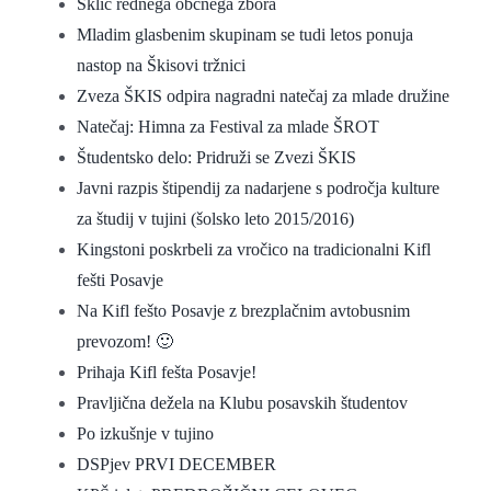
Sklic rednega občnega zbora
Mladim glasbenim skupinam se tudi letos ponuja
nastop na Škisovi tržnici
Zveza ŠKIS odpira nagradni natečaj za mlade družine
Natečaj: Himna za Festival za mlade ŠROT
Študentsko delo: Pridruži se Zvezi ŠKIS
Javni razpis štipendij za nadarjene s področja kulture
za študij v tujini (šolsko leto 2015/2016)
Kingstoni poskrbeli za vročico na tradicionalni Kifl
fešti Posavje
Na Kifl fešto Posavje z brezplačnim avtobusnim
prevozom! 🙂
Prihaja Kifl fešta Posavje!
Pravljična dežela na Klubu posavskih študentov
Po izkušnje v tujino
DSPjev PRVI DECEMBER