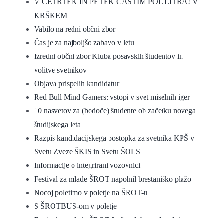
V ČETRTEK IN PETEK ČASTIM POL LITRA! V
KRŠKEM
Vabilo na redni občni zbor
Čas je za najboljšo zabavo v letu
Izredni občni zbor Kluba posavskih študentov in
volitve svetnikov
Objava prispelih kandidatur
Red Bull Mind Gamers: vstopi v svet miselnih iger
10 nasvetov za (bodoče) študente ob začetku novega
študijskega leta
Razpis kandidacijskega postopka za svetnika KPŠ v
Svetu Zveze ŠKIS in Svetu ŠOLS
Informacije o integrirani vozovnici
Festival za mlade ŠROT napolnil brestaniško plažo
Nocoj poletimo v poletje na ŠROT-u
S ŠROTBUS-om v poletje