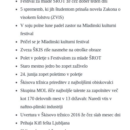
Festival za mlade ŠROT že čez dober teden dni
5 sprememb, ki jih študentom prinaša novela Zakona o
visokem šolstvu (ZViS)
V soju polne lune padel zastor na Mladinski kulturni
festival
Pričel se je Mladinski kulturni festival
Zveza ŠKIS riše nasmehe na otroške obraze
Polet v poletje s Festivalom za mlade ŠROT
Staro mestno jedro bo zopet zaživelo
24. junija zopet poletimo v poletje
Škisova tržnica prireditev z najboljšimi obiskovalci
Skupina MOL išče najboljše talente za zapolnitev več
kot 170 delovnih mest v 13 državah: Naredi vtis v
naftno-plinski industriji
Uvertura v Škisovo tržnico 2016 že čez slab mesec dni
Prihaja Kifl fešta Ljubljana