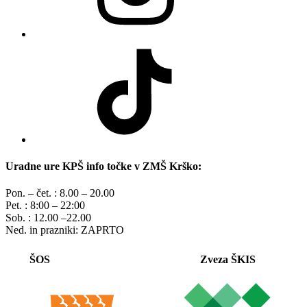
TikTok
Uradne ure KPŠ info točke v ZMŠ Krško:
Pon. – čet. : 8.00 – 20.00
Pet. : 8:00 – 22:00
Sob. : 12.00 –22.00
Ned. in prazniki: ZAPRTO
ŠOS
Zveza ŠKIS