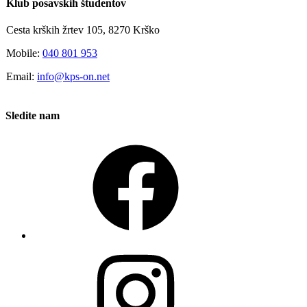
Klub posavskih študentov
Cesta krških žrtev 105, 8270 Krško
Mobile:
040 801 953
Email:
info@kps-on.net
Sledite nam
Facebook
Instagram