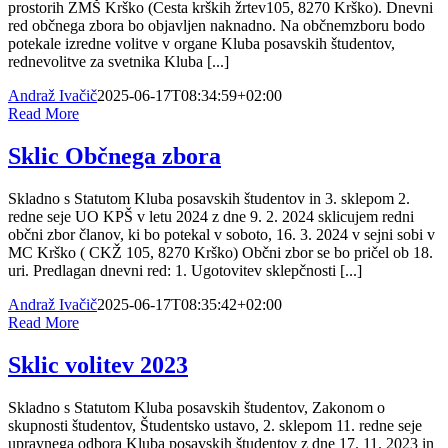
prostorih ZMŠ Krško (Cesta krških žrtev105, 8270 Krško). Dnevni
red občnega zbora bo objavljen naknadno. Na občnemzboru bodo
potekale izredne volitve v organe Kluba posavskih študentov,
rednevolitve za svetnika Kluba [...]
Andraž Ivačič
2025-06-17T08:34:59+02:00
Read More
Sklic Občnega zbora
Skladno s Statutom Kluba posavskih študentov in 3. sklepom 2.
redne seje UO KPŠ v letu 2024 z dne 9. 2. 2024 sklicujem redni
občni zbor članov, ki bo potekal v soboto, 16. 3. 2024 v sejni sobi v
MC Krško ( CKŽ 105, 8270 Krško) Občni zbor se bo pričel ob 18.
uri. Predlagan dnevni red: 1. Ugotovitev sklepčnosti [...]
Andraž Ivačič
2025-06-17T08:35:42+02:00
Read More
Sklic volitev 2023
Skladno s Statutom Kluba posavskih študentov, Zakonom o
skupnosti študentov, Študentsko ustavo, 2. sklepom 11. redne seje
upravnega odbora Kluba posavskih študentov z dne 17. 11. 2023 in