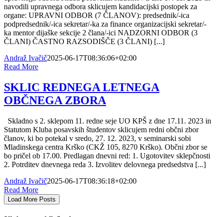
navodili upravnega odbora sklicujem kandidacijski postopek za
organe: UPRAVNI ODBOR (7 ČLANOV): predsednik/-ica
podpredsednik/-ica sekretar/-ka za finance organizacijski sekretar/-
ka mentor dijaške sekcije 2 člana/-ici NADZORNI ODBOR (3
ČLANI) ČASTNO RAZSODIŠČE (3 ČLANI) [...]
Andraž Ivačič
2025-06-17T08:36:06+02:00
Read More
SKLIC REDNEGA LETNEGA
OBČNEGA ZBORA
Skladno s 2. sklepom 11. redne seje UO KPŠ z dne 17.11. 2023 in
Statutom Kluba posavskih študentov sklicujem redni občni zbor
članov, ki bo potekal v sredo, 27. 12. 2023, v seminarski sobi
Mladinskega centra Krško (CKŽ 105, 8270 Krško). Občni zbor se
bo pričel ob 17.00. Predlagan dnevni red: 1. Ugotovitev sklepčnosti
2. Potrditev dnevnega reda 3. Izvolitev delovnega predsedstva [...]
Andraž Ivačič
2025-06-17T08:36:18+02:00
Read More
Load More Posts