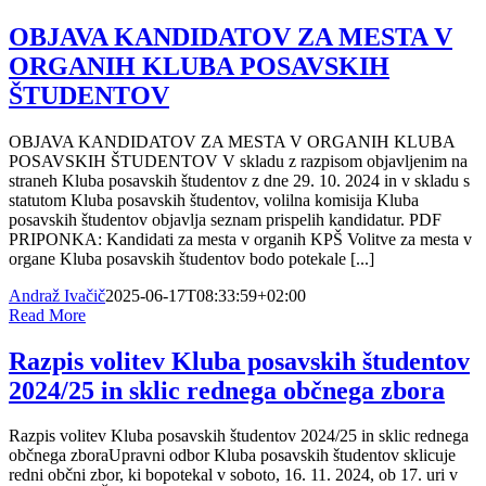
OBJAVA KANDIDATOV ZA MESTA V
ORGANIH KLUBA POSAVSKIH
ŠTUDENTOV
OBJAVA KANDIDATOV ZA MESTA V ORGANIH KLUBA
POSAVSKIH ŠTUDENTOV V skladu z razpisom objavljenim na
straneh Kluba posavskih študentov z dne 29. 10. 2024 in v skladu s
statutom Kluba posavskih študentov, volilna komisija Kluba
posavskih študentov objavlja seznam prispelih kandidatur. PDF
PRIPONKA: Kandidati za mesta v organih KPŠ Volitve za mesta v
organe Kluba posavskih študentov bodo potekale [...]
Andraž Ivačič
2025-06-17T08:33:59+02:00
Read More
Razpis volitev Kluba posavskih študentov
2024/25 in sklic rednega občnega zbora
Razpis volitev Kluba posavskih študentov 2024/25 in sklic rednega
občnega zboraUpravni odbor Kluba posavskih študentov sklicuje
redni občni zbor, ki bopotekal v soboto, 16. 11. 2024, ob 17. uri v