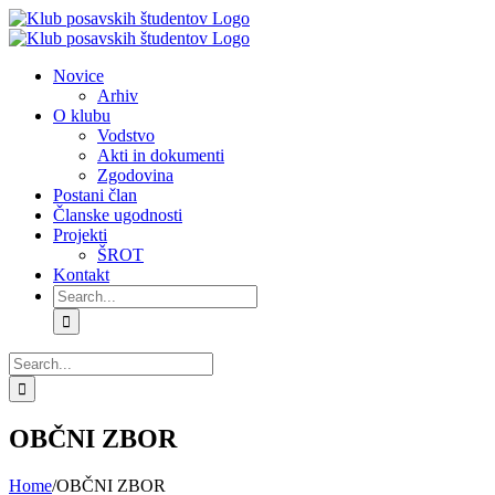
Skip
to
content
Novice
Arhiv
O klubu
Vodstvo
Akti in dokumenti
Zgodovina
Postani član
Članske ugodnosti
Projekti
ŠROT
Kontakt
Search
for:
Search
for:
OBČNI ZBOR
Home
/
OBČNI ZBOR