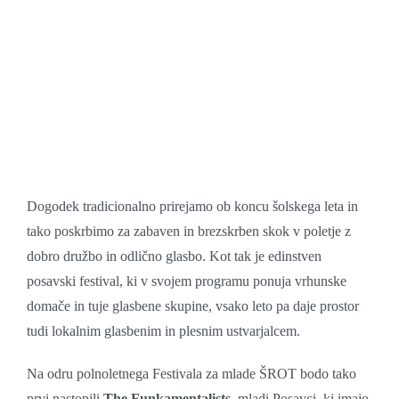
Dogodek tradicionalno prirejamo ob koncu šolskega leta in
tako poskrbimo za zabaven in brezskrben skok v poletje z
dobro družbo in odlično glasbo. Kot tak je edinstven
posavski festival, ki v svojem programu ponuja vrhunske
domače in tuje glasbene skupine, vsako leto pa daje prostor
tudi lokalnim glasbenim in plesnim ustvarjalcem.
Na odru polnoletnega Festivala za mlade ŠROT bodo tako
prvi nastopili
The Funkamentalists
, mladi Posavci, ki imajo