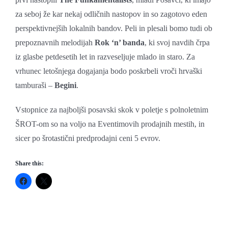
za seboj že kar nekaj odličnih nastopov in so zagotovo eden
perspektivnejših lokalnih bandov. Peli in plesali bomo tudi ob
prepoznavnih melodijah
Rok ‘n’ banda
, ki svoj navdih črpa
iz glasbe petdesetih let in razveseljuje mlado in staro. Za
vrhunec letošnjega dogajanja bodo poskrbeli vroči hrvaški
tamburaši –
Begini
.
Vstopnice za najboljši posavski skok v poletje s polnoletnim
ŠROT-om so na voljo na Eventimovih prodajnih mestih, in
sicer po šrotastični predprodajni ceni 5 evrov.
Share this: