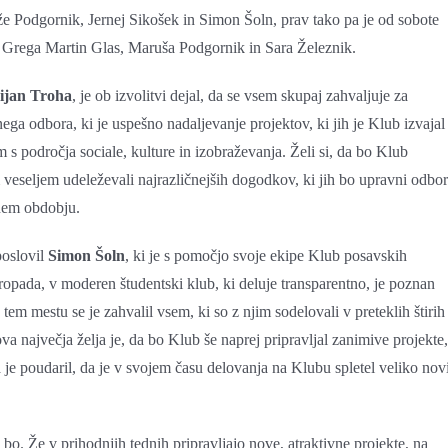
Anže Podgornik, Jernej Sikošek in Simon Šoln, prav tako pa je od sobote
 so Grega Martin Glas, Maruša Podgornik in Sara Železnik.
ijan Troha
, je ob izvolitvi dejal, da se vsem skupaj zahvaljuje za
ega odbora, ki je uspešno nadaljevanje projektov, ki jih je Klub izvajal
 s področja sociale, kulture in izobraževanja. Želi si, da bo Klub
m veseljem udeleževali najrazličnejših dogodkov, ki jih bo upravni odbor
tnem obdobju.
poslovil
Simon Šoln
, ki je s pomočjo svoje ekipe Klub posavskih
propada, v moderen študentski klub, ki deluje transparentno, je poznan
tem mestu se je zahvalil vsem, ki so z njim sodelovali v preteklih štirih
va največja želja je, da bo Klub še naprej pripravljal zanimive projekte,
a je poudaril, da je v svojem času delovanja na Klubu spletel veliko nov
bo. Že v prihodnjih tednih pripravljajo nove, atraktivne projekte, na