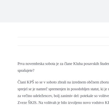
Prva novembrska sobota je za člane Kluba posavskih študen
sprašujete?
Člani KPŠ so se v soboto zbrali na izrednem občnem zboru.
sprejel se je namreč spremenjen in posodobljen statut, ki je
za večino udeležencev, bolj zanimiv del: potekale so volit
Zveze ŠKIS. Na volitvah je bilo izvoljeno novo vodstvo KPŠ