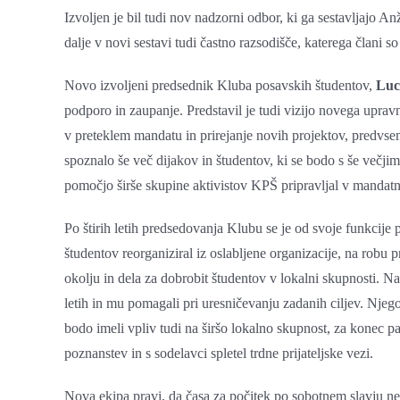
Izvoljen je bil tudi nov nadzorni odbor, ki ga sestavljajo 
dalje v novi sestavi tudi častno razsodišče, katerega člani
Novo izvoljeni predsednik Kluba posavskih študentov,
Luc
podporo in zaupanje. Predstavil je tudi vizijo novega upravn
v preteklem mandatu in prirejanje novih projektov, predvsem
spoznalo še več dijakov in študentov, ki se bodo s še večji
pomočjo širše skupine aktivistov KPŠ pripravljal v manda
Po štirih letih predsedovanja Klubu se je od svoje funkcije 
študentov reorganiziral iz oslabljene organizacije, na robu 
okolju in dela za dobrobit študentov v lokalni skupnosti. Na 
letih in mu pomagali pri uresničevanju zadanih ciljev. Njego
bodo imeli vpliv tudi na širšo lokalno skupnost, za konec p
poznanstev in s sodelavci spletel trdne prijateljske vezi.
Nova ekipa pravi, da časa za počitek po sobotnem slavju ne 