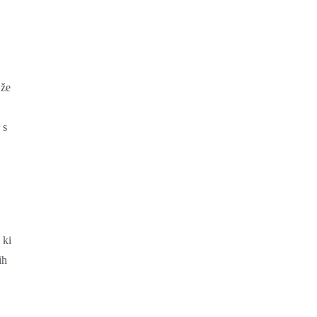
 že
 s
 ki
ih