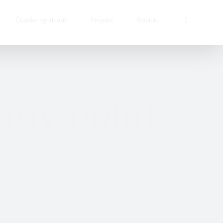
Članske ugodnosti
Projekti
Kontakt
tov dobil
o