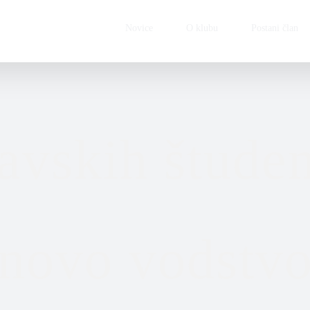
Novice
O klubu
Postani član
avskih študen
novo vodstv