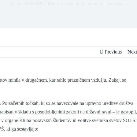
Home
/
DSP
,
KPŠ
/
Klub posavskih študentov dobil novo vodstvo
Previous
Next
tov minila v drugačnem, kar rahlo prazničnem vzdušju. Zakaj, se
 Po začetnih točkah, ki so se navezovale na upravno ureditev društva –
 napisan v skladu s posodobljenimi zakoni na državni ravni – je nastopil,
ve v organe Kluba posavskih študentov in volitve svetnika svetov ŠOLS 
, ki ga sestavljajo: