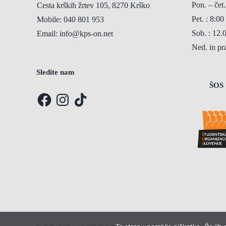
Pon. – čet.
Cesta krških žrtev 105, 8270 Krško
Pet. : 8:00
Mobile:
040 801 953
Sob. : 12.
Email:
info@kps-on.net
Ned. in p
Sledite nam
ŠOS
Facebook
Instagram
TikTok