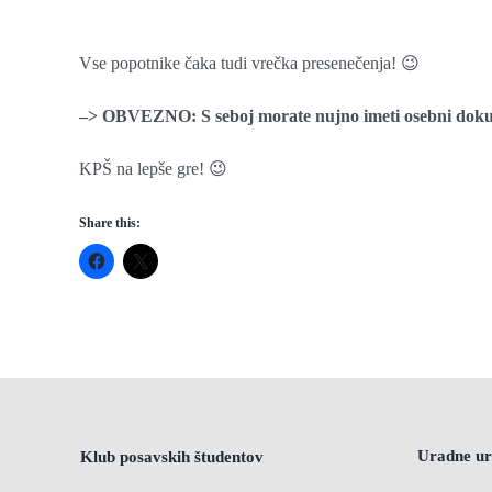
Vse popotnike čaka tudi vrečka presenečenja! 😉
–> OBVEZNO: S seboj morate nujno imeti osebni dokume
KPŠ na lepše gre! 😉
Share this:
Uradne ur
Klub posavskih študentov