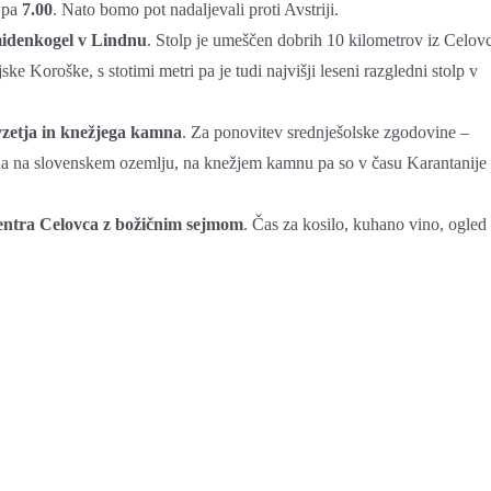
 pa
7.00
. Nato bo
mo pot nadaljevali proti Avstriji.
midenkogel v Lindnu
. Stolp je umeščen dobrih 10 kilometrov iz Celov
jske Koroške, s stotimi metri pa je tudi najvišji leseni razgledni stolp v
zetja in knežjega kamna
. Za ponovitev srednješolske zgodovine –
jena na slovenskem ozemlju, na knežjem kamnu pa so v času Karantanije
entra Celovca z božičnim sejmom
. Čas za kosilo, kuhano vino, ogled