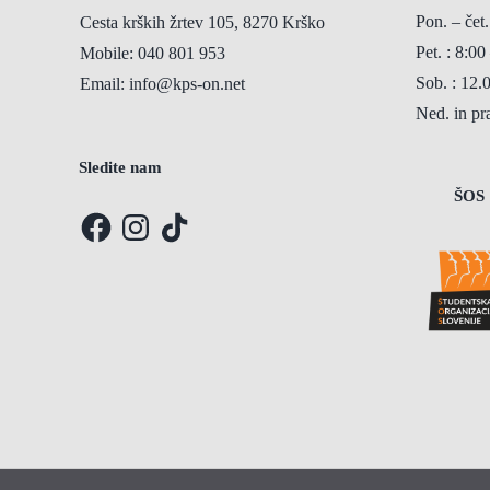
Pon. – čet.
Cesta krških žrtev 105, 8270 Krško
Pet. : 8:00
Mobile:
040 801 953
Sob. : 12.
Email:
info@kps-on.net
Ned. in p
Sledite nam
ŠOS
Facebook
Instagram
TikTok