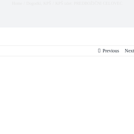
Home
/
Dogodki
,
KPŠ
/
KPŠ izlet: PREDBOŽIČNI CELOVEC
Previous
Next