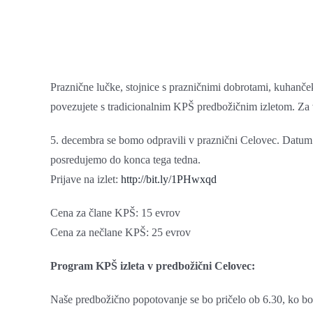
Praznične lučke, stojnice s prazničnimi dobrotami, kuhanček
povezujete s tradicionalnim KPŠ predbožičnim izletom. Za vas
5. decembra se bomo odpravili v praznični Celovec. Datum si
posredujemo do konca tega tedna.
Prijave na izlet:
http://bit.ly/1PHwxqd
Cena za člane KPŠ: 15 evrov
Cena za nečlane KPŠ: 25 evrov
Program KPŠ izleta v predbožični Celovec:
Naše predbožično popotovanje se bo pričelo ob 6.30, ko bo