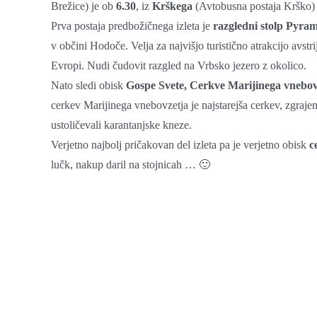
Brežice) je ob
6.30
, iz
Krškega
(Avtobusna postaja Krško)
Prva postaja predbožičnega izleta je
razgledni stolp Pyra
v občini Hodoče. Velja za najvišjo turistično atrakcijo avstri
Evropi. Nudi čudovit razgled na Vrbsko jezero z okolico.
Nato sledi obisk
Gospe Svete, Cerkve Marijinega vnebov
cerkev Marijinega vnebovzetja je najstarejša cerkev, zgra
ustoličevali karantanjske kneze.
Verjetno najbolj pričakovan del izleta pa je verjetno obisk
c
lučk, nakup daril na stojnicah … 🙂