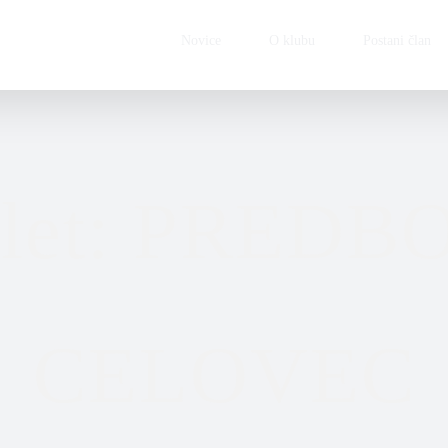
Novice
O klubu
Postani član
zlet: PREDB
CELOVEC