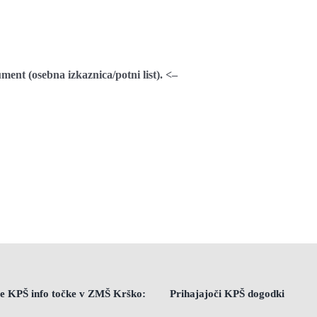
nt (osebna izkaznica/potni list). <–
e KPŠ info točke v ZMŠ Krško:
Prihajajoči KPŠ dogodki