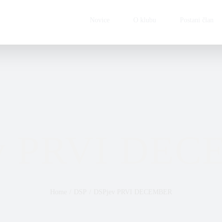
Novice
O klubu
Postani član
v PRVI DE
Home
/
DSP
/
DSPjev PRVI DECEMBER