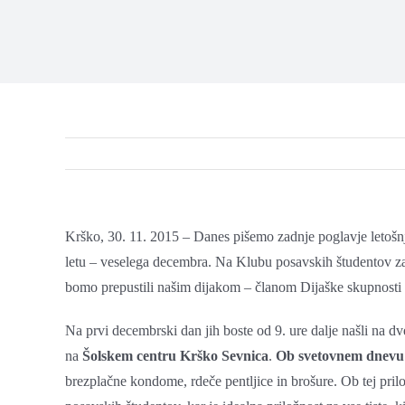
Krško, 30. 11. 2015 – Danes pišemo zadnje poglavje letošnj
letu – veselega decembra. Na Klubu posavskih študentov za
bomo prepustili našim dijakom – članom Dijaške skupnosti
Na prvi decembrski dan jih boste od 9. ure dalje našli na d
na
Šolskem centru Krško Sevnica
.
Ob svetovnem dnevu
brezplačne kondome, rdeče pentljice in brošure. Ob tej pril