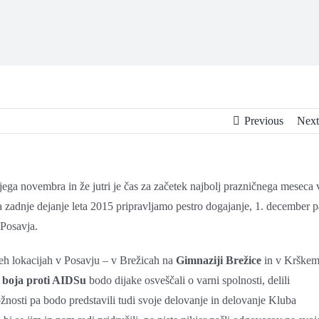
Previous
Next
ega novembra in že jutri je čas za začetek najbolj prazničnega meseca 
 zadnje dejanje leta 2015 pripravljamo pestro dogajanje, 1. december p
 Posavja.
veh lokacijah v Posavju – v Brežicah na
Gimnaziji Brežice
in v Krške
 boja proti AIDSu
bodo dijake osveščali o varni spolnosti, delili
ožnosti pa bodo predstavili tudi svoje delovanje in delovanje Kluba