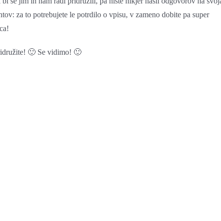
i bi se jim in nam radi pridružili, pa niste nikjer našli odgovorov na svoj
ov: za to potrebujete le potrdilo o vpisu, v zameno dobite pa super
ca!
ridružite! 🙂 Se vidimo! 🙂