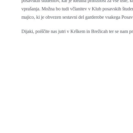
posavskih študentov, kar je idealna priložnost za vse tiste, k
vprašanja. Možna bo tudi včlanitev v Klub posavskih študent
majico, ki je obvezen sestavni del garderobe vsakega Posav
Dijaki, poiščite nas jutri v Krškem in Brežicah ter se nam p