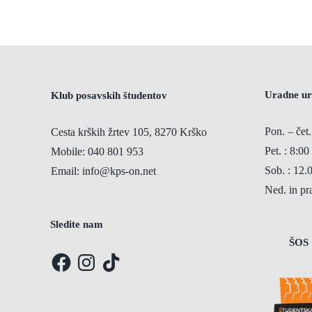
Uradne ur
Klub posavskih študentov
Pon. – čet.
Cesta krških žrtev 105, 8270 Krško
Pet. : 8:00
Mobile:
040 801 953
Sob. : 12.
Email:
info@kps-on.net
Ned. in p
Sledite nam
ŠOS
Facebook
Instagram
TikTok