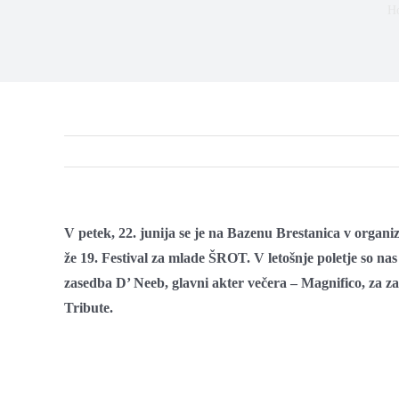
H
V petek, 22. junija se je na Bazenu Brestanica v organi
že 19. Festival za mlade ŠROT. V letošnje poletje so nas
zasedba D’ Neeb, glavni akter večera – Magnifico, za z
Tribute.