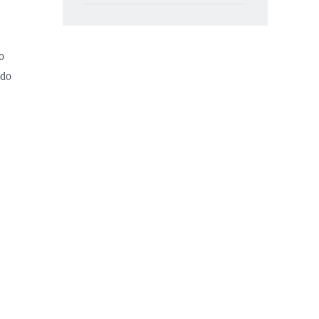
o
 do