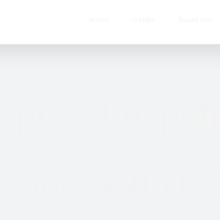
Novice
O klubu
Postani član
eprečil uspeh
mlade ŠROT 