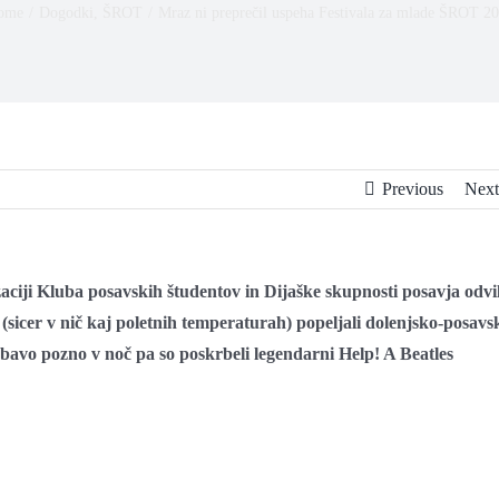
ome
/
Dogodki
,
ŠROT
/
Mraz ni preprečil uspeha Festivala za mlade ŠROT 2
Previous
Next
zaciji Kluba posavskih študentov in Dijaške skupnosti posavja odvi
 (sicer v nič kaj poletnih temperaturah) popeljali dolenjsko-posavs
abavo pozno v noč pa so poskrbeli legendarni Help! A Beatles