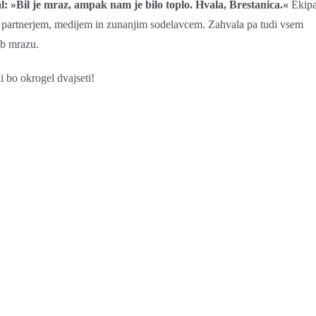
l: »Bil je mraz, ampak nam je bilo toplo. Hvala, Brestanica.«
Ekip
 partnerjem, medijem in zunanjim sodelavcem. Zahvala pa tudi vsem
ub mrazu.
i bo okrogel dvajseti!