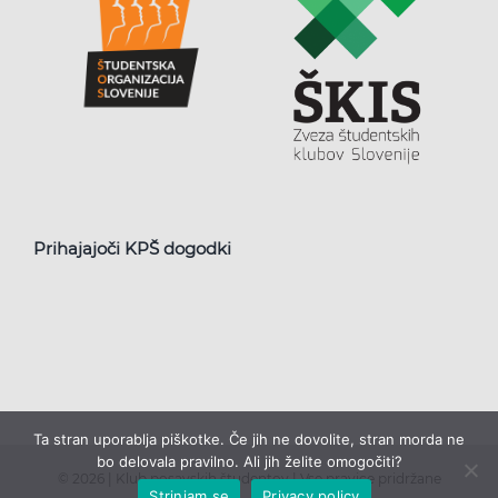
Prihajajoči KPŠ dogodki
Ta stran uporablja piškotke. Če jih ne dovolite, stran morda ne
bo delovala pravilno. Ali jih želite omogočiti?
©
2026 | Klub posavskih študentov | Vse pravice pridržane
Strinjam se
Privacy policy