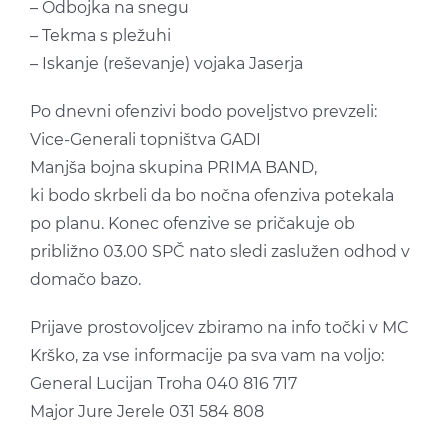
– Odbojka na snegu
– Tekma s pležuhi
– Iskanje (reševanje) vojaka Jaserja
Po dnevni ofenzivi bodo poveljstvo prevzeli:
Vice-Generali topništva GADI
Manjša bojna skupina PRIMA BAND,
ki bodo skrbeli da bo nočna ofenziva potekala
po planu. Konec ofenzive se pričakuje ob
približno 03.00 SPČ nato sledi zaslužen odhod v
domačo bazo.
Prijave prostovoljcev zbiramo na info točki v MC
Krško, za vse informacije pa sva vam na voljo:
General Lucijan Troha 040 816 717
Major Jure Jerele 031 584 808