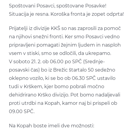
Spoštovani Posavci, spoštovane Posavke!
Situacija je resna. Koroška fronta je zopet odprta!
Prijatelji iz divizije KKŠ so nas zaprosili za pomoč
na njihovi snežni fronti. Ker smo Posavci vedno
pripravljeni pomagati žejnim ljudem in nasploh
vsem v stiski, smo se odločili, da ukrepamo.
V soboto 21. 2. ob 06.00 po SPČ (Srednje-
posavski čas) bo iz Brežic štartalo 50 sedežno
oklepno vozilo, ki se bo ob 06.30 SPČ ustavilo
tudi v Krškem, kjer bomo pobrali močno
dehidrirano Krško divizijo. Pot bomo nadaljevali
proti utrdbi na Kopah, kamor naj bi prispeli ob
09.00 SPČ.
Na Kopah boste imeli dve možnosti: